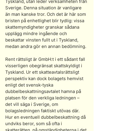
Tyskland, utan leder verksamheten från 
Sverige. Denna situation är vanligare 
än man kanske tror. Och det är här som 
bristen på enhetlighet blir tydlig: vissa 
skattemyndigheter granskar sådana 
upplägg mindre ingående och 
beskattar vinsten fullt ut i Tyskland, 
medan andra gör en annan bedömning.
Rent rättsligt är GmbH:t i ett sådant fall 
visserligen obegränsat skattskyldigt i 
Tyskland. Ur ett skatteavtalsrättsligt 
perspektiv kan dock bolagets hemvist 
enligt det svensk-tyska 
dubbelbeskattningsavtalet hamna på 
platsen för den verkliga ledningen – 
det vill säga i Sverige, om 
bolagsledningen faktiskt utövas där. 
Hur en eventuell dubbelbeskattning då 
undviks beror, som så ofta i 
skatterätten, på omständigheterna i det 