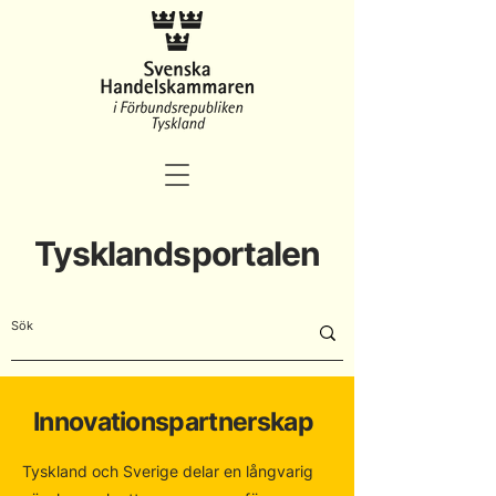
Tysklandsportalen
Innovationspartnerskap
Tyskland och Sverige delar en långvarig