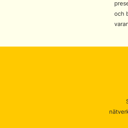
prese
och 
vara
nätver