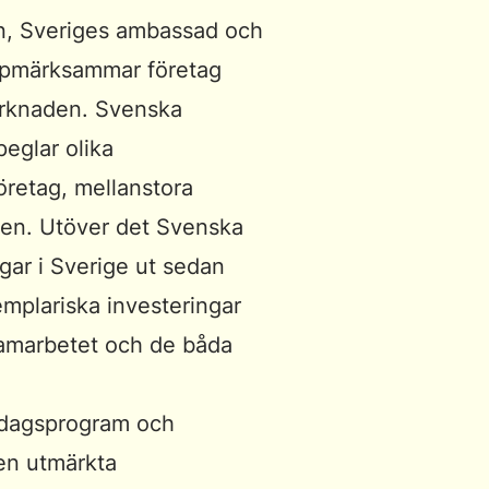
n, Sveriges ambassad och
pmärksammar företag
arknaden. Svenska
eglar olika
öretag, mellanstora
den. Utöver det Svenska
ngar i Sverige ut sedan
mplariska investeringar
 samarbetet och de båda
ldagsprogram och
gen utmärkta