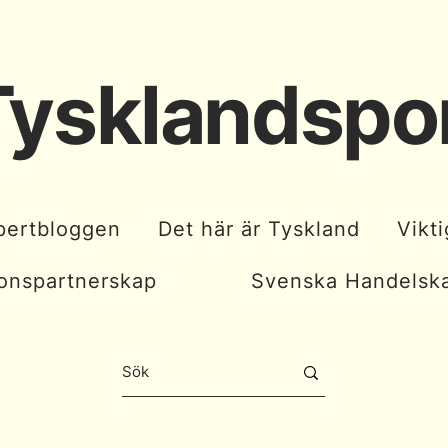
Tysklandspo
pertbloggen
Det här är Tyskland
Vikt
ionspartnerskap
Svenska Handels