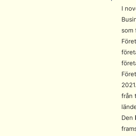
I no
Busi
som 
Före
föret
före
Föret
2021
från 
länd
Den
frams