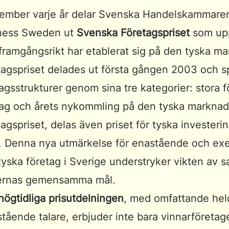
vember varje år delar Svenska Handelskammare
ness Sweden ut
Svenska Företagspriset
som up
framgångsrikt har etablerat sig på den tyska m
tagspriset delades ut första gången 2003 och sp
agsstrukturer genom sina tre kategorier: stora f
tag och årets nykommling på den tyska markna
agspriset, delas även priset för tyska investeri
. Denna nya utmärkelse för enastående och exe
tyska företag i Sverige understryker vikten av
ernas gemensamma mål.
högtidliga prisutdelningen
, med omfattande he
tående talare, erbjuder inte bara vinnarföreta