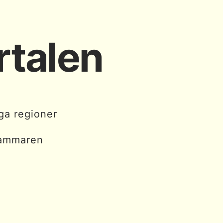
rtalen
iga regioner
kammaren